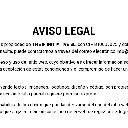
AVISO LEGAL
es propiedad de
THE IF INITIATIVE SL
, con CIF B10607075 y domi
nsulta, puede contactarnos a través del correo electrónico
info
ceso y uso del sitio web, cuyo objetivo es ofrecer información s
 la aceptación de estas condiciones y el compromiso de hacer u
luyendo textos, imágenes, logotipos, diseño y código, son propi
oducción total o parcial requiere permiso expreso.
abiliza de los daños que puedan derivarse del uso del sitio we
to que surja en relación con el uso de la web se regirá por la leg