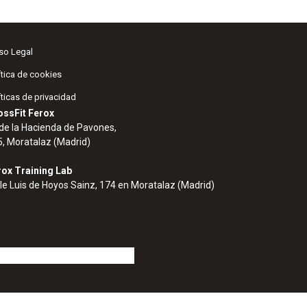
so Legal
ítica de cookies
íticas de privacidad
ossFit Ferox
 de la Hacienda de Pavones,
5, Moratalaz (Madrid)
rox Training Lab
le Luis de Hoyos Sainz, 174 en Moratalaz (Madrid)